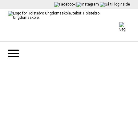
Det
kriminalpræventive
samarbejde i
Holstebro Kommune
SSP er et samarbejde mellem
skole, sociale myndigheder og
politi.