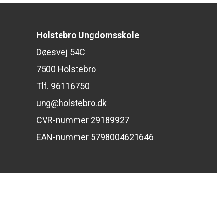
Holstebro Ungdomsskole
Døesvej 54C
7500 Holstebro
Tlf. 96116750
ung@holstebro.dk
CVR-nummer 29189927
EAN-nummer 5798004621646