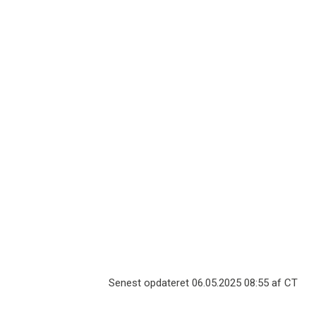
Naturfagsmaraton
Naturskolen Havet og
Fjordens hus
LIFE - Naturfaglige
Mobilt teknologicenter
læringsforløb
Senest opdateret 06.05.2025 08:55 af CT