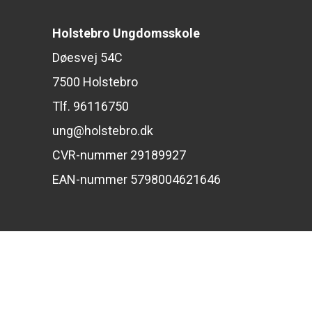
Holstebro Ungdomsskole
Døesvej 54C
7500 Holstebro
Tlf. 96116750
ung@holstebro.dk
CVR-nummer 29189927
EAN-nummer 5798004621646