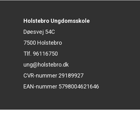
Holstebro Ungdomsskole
Døesvej 54C
7500 Holstebro
Tlf. 96116750
ung@holstebro.dk
CVR-nummer 29189927
EAN-nummer 5798004621646